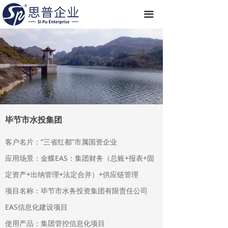
끀
毕节市水投集团
客户名片：“三省红都”市属国资企业
应用场景：金蝶EAS：集团财务（总账+报表+固
定资产+出纳管理+法定合并）+供应链管理
项目名称：毕节市水务投资集团有限责任公司
EAS信息化建设项目
使用产品：集团管控信息化项目