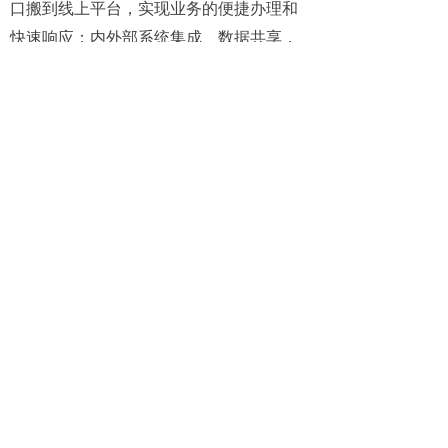
口搬到线上平台，实现业务的便捷办理和
快速响应；内外部系统集成、数据共享，
实现数据获取的及时性和准确性
客户案例
东立水泥
贵州百灵企业集团
查看更多