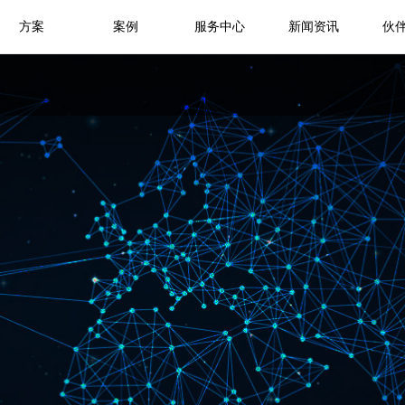
方案
案例
服务中心
新闻资讯
伙