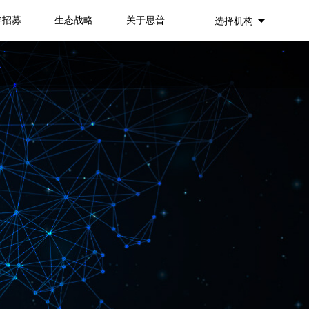
伴招募
生态战略
关于思普
选择机构
뀓