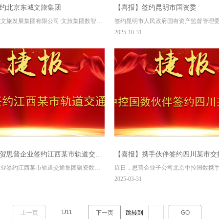
约北京东城文旅集团
【喜报】签约昆明市国资委
文旅发展集团有限公司·文旅集团数智化
签约昆明市人民政府国有资产监督管理委
目！
市属监管企业债务系统项目！
2025-10-31
贺思普企业签约江西某市轨道交通
【喜报】携手伙伴签约四川某市交
企业签约江西某市轨道交通集团融资数字
近日，思普企业子公司北京中控国数携
建设项目！
川某市交投集团投融建管营一体化平台(
2025-03-31
1
/
11
上一页
下一页
跳转到
GO